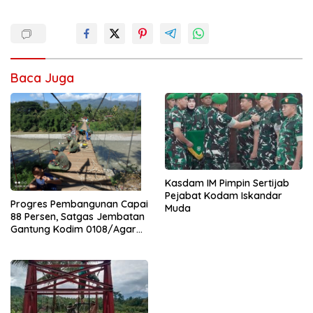
Baca Juga
Kasdam IM Pimpin Sertijab
Pejabat Kodam Iskandar
Progres Pembangunan Capai
Muda
88 Persen, Satgas Jembatan
Gantung Kodim 0108/Agara
Percepat Akses Warga Ds.
Kuning Abadi Aceh Tenggara