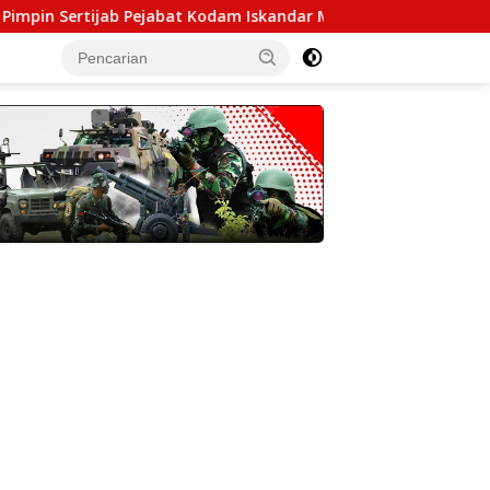
ab Pejabat Kodam Iskandar Muda
Kodim 0108/Agara da