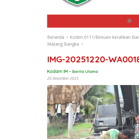
B
e
r
Beranda
Kodim 0111/Bireuen kerahkan Ba
a
n
Matang Bangka
d
a
IMG-20251220-WA001
Kodam IM
-
Berita Utama
20 Desember 2025