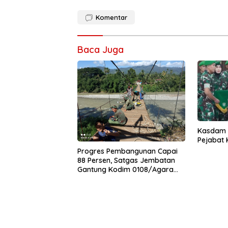
Komentar
Baca Juga
Kasdam I
Pejabat
Progres Pembangunan Capai
88 Persen, Satgas Jembatan
Gantung Kodim 0108/Agara
Percepat Akses Warga Ds.
Kuning Abadi Aceh Tenggara