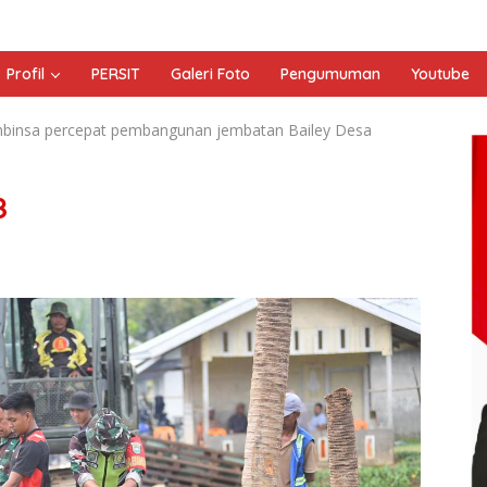
Profil
PERSIT
Galeri Foto
Pengumuman
Youtube
nbinsa percepat pembangunan jembatan Bailey Desa
8