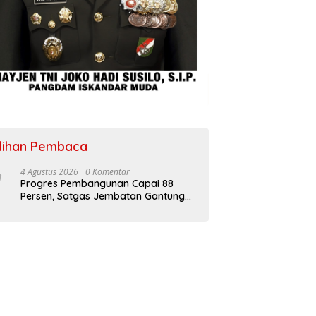
ilihan Pembaca
4 Agustus 2026
0 Komentar
Progres Pembangunan Capai 88
Persen, Satgas Jembatan Gantung
Kodim 0108/Agara Percepat Akses
Warga Ds. Kuning Abadi Aceh
Tenggara