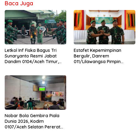
Baca Juga
Letkol Inf Fiska Bagus Tri
Estafet Kepemimpinan
Sunaryanto Resmi Jabat
Bergulir, Danrem
Dandim 0104/Aceh Timur,
011/Lilawangsa Pimpin
Lanjutkan Estafet
Sertijab Lima Dandim
Pengabdian di Kodim
Jajaran Korem
0104/Atim
Nobar Bola Gembira Piala
Dunia 2026, Kodim
0107/Aceh Selatan Pererat
Kebersamaan Bersama
Warga