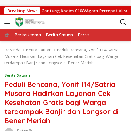
Langsung ke konten
gas Jembatan Gantung Kodim 0108/Agara Percepat Akses Warga
Breaking News
Beranda
Berita Utama
Berita Satuan
Persit
Beranda
Berita Satuan
Peduli Bencana, Yonif 114/Satria
Musara Hadirkan Layanan Cek Kesehatan Gratis bagi Warga
terdampak Banjir dan Longsor di Bener Meriah
Berita Satuan
Peduli Bencana, Yonif 114/Satria
Musara Hadirkan Layanan Cek
Kesehatan Gratis bagi Warga
terdampak Banjir dan Longsor di
Bener Meriah
Kodam IM