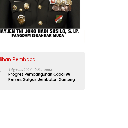
ilihan Pembaca
4 Agustus 2026
0 Komentar
Progres Pembangunan Capai 88
Persen, Satgas Jembatan Gantung
Kodim 0108/Agara Percepat Akses
Warga Ds. Kuning Abadi Aceh
Tenggara