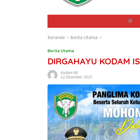
B
e
r
Beranda
Berita Utama
a
n
d
Berita Utama
a
DIRGAHAYU KODAM I
Kodam IM
22 Desember 2025