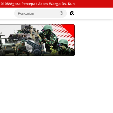
cepat Akses Warga Ds. Kuning Abadi Aceh Tenggara
Ka