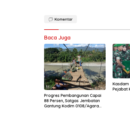
Komentar
Baca Juga
Kasdam I
Pejabat
Progres Pembangunan Capai
88 Persen, Satgas Jembatan
Gantung Kodim 0108/Agara
Percepat Akses Warga Ds.
Kuning Abadi Aceh Tenggara