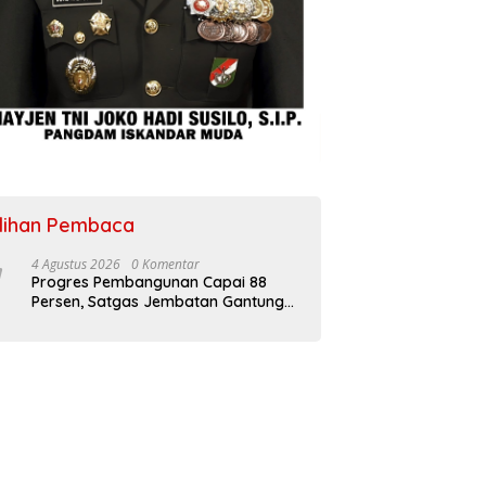
ilihan Pembaca
4 Agustus 2026
0 Komentar
Progres Pembangunan Capai 88
Persen, Satgas Jembatan Gantung
Kodim 0108/Agara Percepat Akses
Warga Ds. Kuning Abadi Aceh
Tenggara