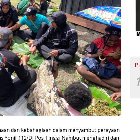
P
1
maan dan kebahagiaan dalam menyambut perayaan
as Yonif 112/DJ Pos Tinggi Nambut menghadiri dan