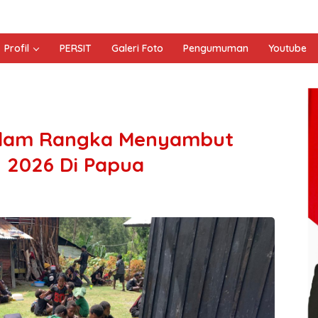
Profil
PERSIT
Galeri Foto
Pengumuman
Youtube
Dalam Rangka Menyambut
 2026 Di Papua