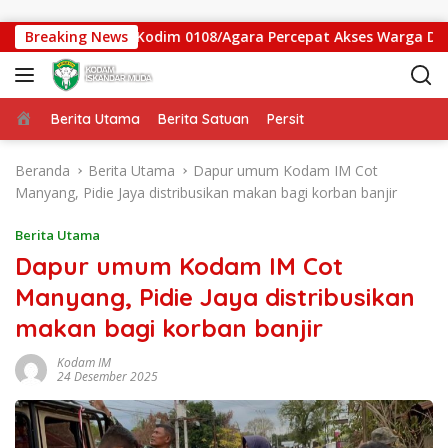
Langsung ke konten
an Gantung Kodim 0108/Agara Percepat Akses Warga Ds. Kuning
Breaking News
Beranda
Berita Utama
Berita Satuan
Persit
Beranda
Berita Utama
Dapur umum Kodam IM Cot
Manyang, Pidie Jaya distribusikan makan bagi korban banjir
Berita Utama
Dapur umum Kodam IM Cot
Manyang, Pidie Jaya distribusikan
makan bagi korban banjir
Kodam IM
24 Desember 2025