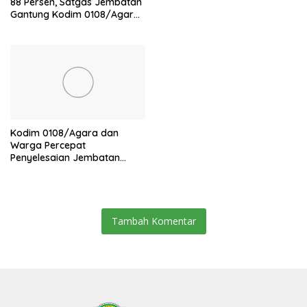
88 Persen, Satgas Jembatan
Gantung Kodim 0108/Agara
Percepat Akses Warga Ds.
Kuning Abadi Aceh Tenggara
Kodim 0108/Agara dan
Warga Percepat
Penyelesaian Jembatan
Gantung di Ds. Jambur
Mamang Aceh Tenggara
Tambah Komentar