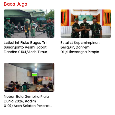
Baca Juga
Letkol Inf Fiska Bagus Tri
Estafet Kepemimpinan
Sunaryanto Resmi Jabat
Bergulir, Danrem
Dandim 0104/Aceh Timur,
011/Lilawangsa Pimpin
Lanjutkan Estafet
Sertijab Lima Dandim
Pengabdian di Kodim
Jajaran Korem
0104/Atim
Nobar Bola Gembira Piala
Dunia 2026, Kodim
0107/Aceh Selatan Pererat
Kebersamaan Bersama
Warga