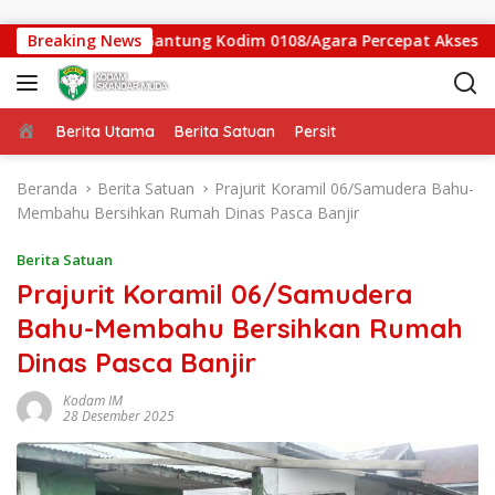
Langsung ke konten
gas Jembatan Gantung Kodim 0108/Agara Percepat Akses Warga
Breaking News
Beranda
Berita Utama
Berita Satuan
Persit
Beranda
Berita Satuan
Prajurit Koramil 06/Samudera Bahu-
Membahu Bersihkan Rumah Dinas Pasca Banjir
Berita Satuan
Prajurit Koramil 06/Samudera
Bahu-Membahu Bersihkan Rumah
Dinas Pasca Banjir
Kodam IM
28 Desember 2025