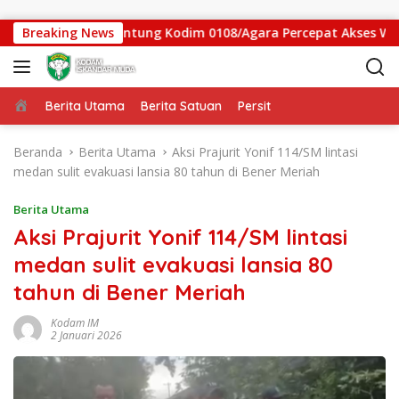
Langsung ke konten
 Jembatan Gantung Kodim 0108/Agara Percepat Akses Warga Ds
Breaking News
Beranda
Berita Utama
Berita Satuan
Persit
Beranda
Berita Utama
Aksi Prajurit Yonif 114/SM lintasi
medan sulit evakuasi lansia 80 tahun di Bener Meriah
Berita Utama
Aksi Prajurit Yonif 114/SM lintasi
medan sulit evakuasi lansia 80
tahun di Bener Meriah
Kodam IM
2 Januari 2026