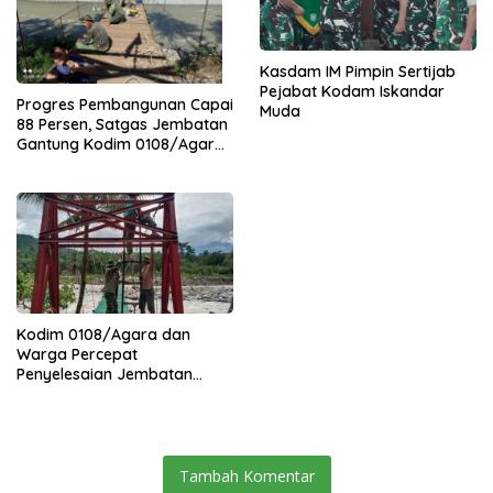
Kasdam IM Pimpin Sertijab
Pejabat Kodam Iskandar
Progres Pembangunan Capai
Muda
88 Persen, Satgas Jembatan
Gantung Kodim 0108/Agara
Percepat Akses Warga Ds.
Kuning Abadi Aceh Tenggara
Kodim 0108/Agara dan
Warga Percepat
Penyelesaian Jembatan
Gantung di Ds. Jambur
Mamang Aceh Tenggara
Tambah Komentar