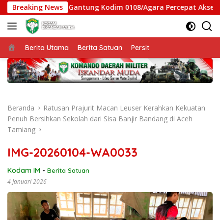
Langsung
gas Jembatan Gantung Kodim 0108/Agara Percepat Akses Warga
Breaking News
ke
konten
Beranda
Berita Utama
Berita Satuan
Persit
Beranda
Ratusan Prajurit Macan Leuser Kerahkan Kekuatan
Penuh Bersihkan Sekolah dari Sisa Banjir Bandang di Aceh
Tamiang
IMG-20260104-WA0033
Kodam IM
-
Berita Satuan
4 Januari 2026