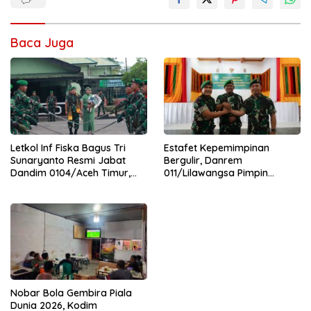
Baca Juga
Letkol Inf Fiska Bagus Tri
Estafet Kepemimpinan
Sunaryanto Resmi Jabat
Bergulir, Danrem
Dandim 0104/Aceh Timur,
011/Lilawangsa Pimpin
Lanjutkan Estafet
Sertijab Lima Dandim
Pengabdian di Kodim
Jajaran Korem
0104/Atim
Nobar Bola Gembira Piala
Dunia 2026, Kodim