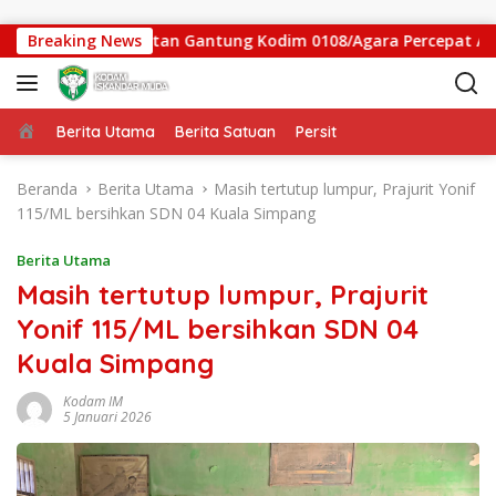
Langsung ke konten
Satgas Jembatan Gantung Kodim 0108/Agara Percepat Akses Wa
Breaking News
Beranda
Berita Utama
Berita Satuan
Persit
Beranda
Berita Utama
Masih tertutup lumpur, Prajurit Yonif
115/ML bersihkan SDN 04 Kuala Simpang
Berita Utama
Masih tertutup lumpur, Prajurit
Yonif 115/ML bersihkan SDN 04
Kuala Simpang
Kodam IM
5 Januari 2026