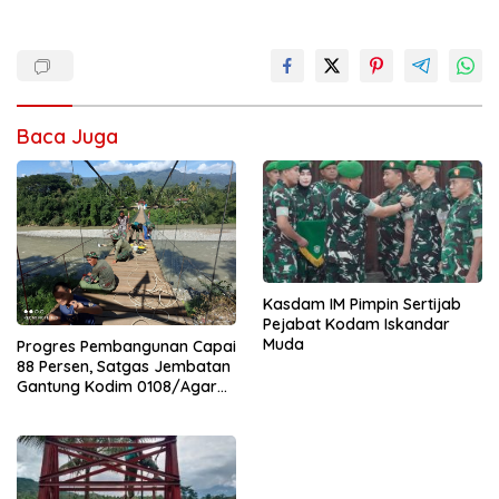
Baca Juga
Kasdam IM Pimpin Sertijab
Pejabat Kodam Iskandar
Muda
Progres Pembangunan Capai
88 Persen, Satgas Jembatan
Gantung Kodim 0108/Agara
Percepat Akses Warga Ds.
Kuning Abadi Aceh Tenggara