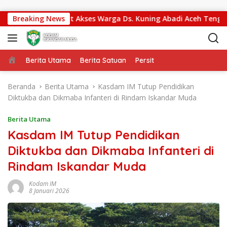
Langsung ke konten
ara Percepat Akses Warga Ds. Kuning Abadi Aceh Tenggara
Breaking News
Beranda
Berita Utama
Berita Satuan
Persit
Beranda
Berita Utama
Kasdam IM Tutup Pendidikan
Diktukba dan Dikmaba Infanteri di Rindam Iskandar Muda
Berita Utama
Kasdam IM Tutup Pendidikan
Diktukba dan Dikmaba Infanteri di
Rindam Iskandar Muda
Kodam IM
8 Januari 2026