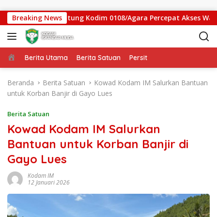
Langsung ke konten
 Jembatan Gantung Kodim 0108/Agara Percepat Akses Warga Ds.
Breaking News
Beranda
Berita Utama
Berita Satuan
Persit
Beranda
Berita Satuan
Kowad Kodam IM Salurkan Bantuan
untuk Korban Banjir di Gayo Lues
Berita Satuan
Kowad Kodam IM Salurkan
Bantuan untuk Korban Banjir di
Gayo Lues
Kodam IM
12 Januari 2026