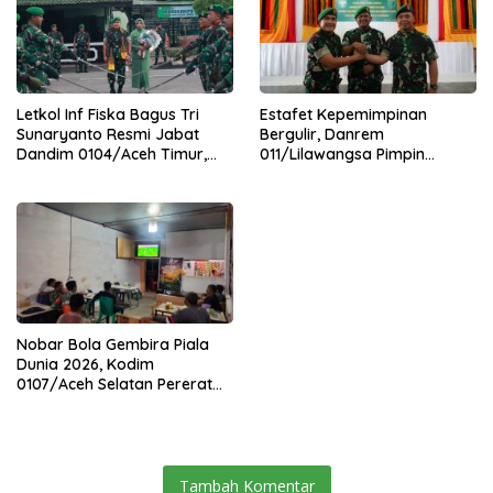
Letkol Inf Fiska Bagus Tri
Estafet Kepemimpinan
Sunaryanto Resmi Jabat
Bergulir, Danrem
Dandim 0104/Aceh Timur,
011/Lilawangsa Pimpin
Lanjutkan Estafet
Sertijab Lima Dandim
Pengabdian di Kodim
Jajaran Korem
0104/Atim
Nobar Bola Gembira Piala
Dunia 2026, Kodim
0107/Aceh Selatan Pererat
Kebersamaan Bersama
Warga
Tambah Komentar