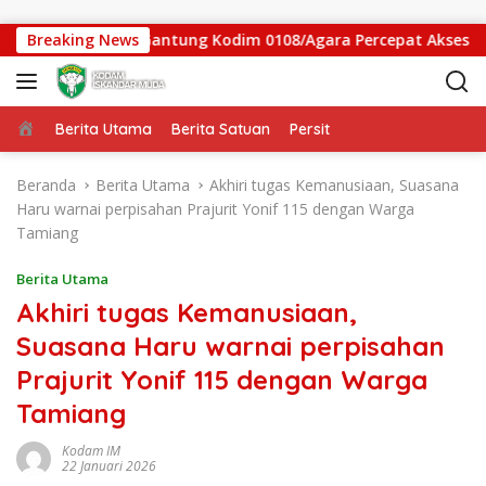
Langsung ke konten
as Jembatan Gantung Kodim 0108/Agara Percepat Akses Warga 
Breaking News
Beranda
Berita Utama
Berita Satuan
Persit
Beranda
Berita Utama
Akhiri tugas Kemanusiaan, Suasana
Haru warnai perpisahan Prajurit Yonif 115 dengan Warga
Tamiang
Berita Utama
Akhiri tugas Kemanusiaan,
Suasana Haru warnai perpisahan
Prajurit Yonif 115 dengan Warga
Tamiang
Kodam IM
22 Januari 2026