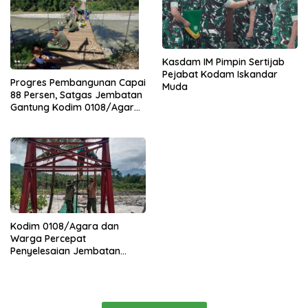
Kasdam IM Pimpin Sertijab
Pejabat Kodam Iskandar
Progres Pembangunan Capai
Muda
88 Persen, Satgas Jembatan
Gantung Kodim 0108/Agara
Percepat Akses Warga Ds.
Kuning Abadi Aceh Tenggara
Kodim 0108/Agara dan
Warga Percepat
Penyelesaian Jembatan
Gantung di Ds. Jambur
Mamang Aceh Tenggara