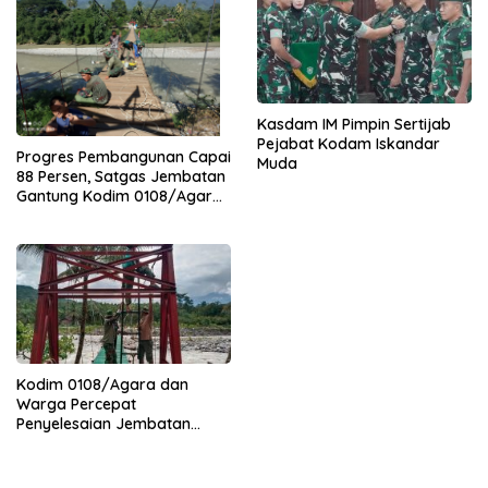
Kasdam IM Pimpin Sertijab
Pejabat Kodam Iskandar
Progres Pembangunan Capai
Muda
88 Persen, Satgas Jembatan
Gantung Kodim 0108/Agara
Percepat Akses Warga Ds.
Kuning Abadi Aceh Tenggara
Kodim 0108/Agara dan
Warga Percepat
Penyelesaian Jembatan
Gantung di Ds. Jambur
Mamang Aceh Tenggara