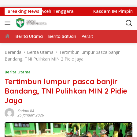
Langsung ke konten
Kuning Abadi Aceh Tenggara
Breaking News
Kasdam IM Pimpin Sertija
Beranda
Berita Utama
Berita Satuan
Persit
Beranda
Berita Utama
Tertimbun lumpur pasca banjir
Bandang, TNI Pulihkan MIN 2 Pidie Jaya
Berita Utama
Tertimbun lumpur pasca banjir
Bandang, TNI Pulihkan MIN 2 Pidie
Jaya
Kodam IM
25 Januari 2026