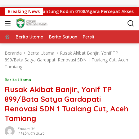
Langsung ke konten
s Jembatan Gantung Kodim 0108/Agara Percepat Akses Warga D
Breaking News
Beranda
Berita Utama
Berita Satuan
Persit
Beranda
Berita Utama
Rusak Akibat Banjir, Yonif TP
899/Bata Satya Gardapati Renovasi SDN 1 Tualang Cut, Aceh
Tamiang
Berita Utama
Rusak Akibat Banjir, Yonif TP
899/Bata Satya Gardapati
Renovasi SDN 1 Tualang Cut, Aceh
Tamiang
Kodam IM
4 Februari 2026