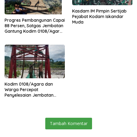
Kasdam IM Pimpin Sertijab
Pejabat Kodam Iskandar
Progres Pembangunan Capai
Muda
88 Persen, Satgas Jembatan
Gantung Kodim 0108/Agara
Percepat Akses Warga Ds.
Kuning Abadi Aceh Tenggara
Kodim 0108/Agara dan
Warga Percepat
Penyelesaian Jembatan
Gantung di Ds. Jambur
Mamang Aceh Tenggara
Tambah Komentar