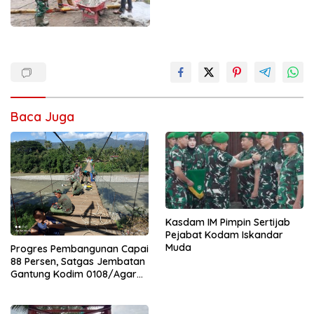
Baca Juga
Kasdam IM Pimpin Sertijab
Pejabat Kodam Iskandar
Muda
Progres Pembangunan Capai
88 Persen, Satgas Jembatan
Gantung Kodim 0108/Agara
Percepat Akses Warga Ds.
Kuning Abadi Aceh Tenggara