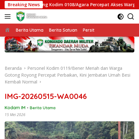
Langsung
mbatan Gantung Kodim 0108/Agara Percepat Akses Warga Ds. Ku
Breaking News
ke
konten
Beranda
Berita Utama
Berita Satuan
Persit
Beranda
Personel Kodim 0119/Bener Meriah dan Warga
Gotong Royong Percepat Perbaikan, Kini Jembatan Umah Besi
Kembali Normal
IMG-20260515-WA0046
Kodam IM
-
Berita Utama
15 Mei 2026