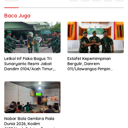
Baca Juga
Letkol Inf Fiska Bagus Tri
Estafet Kepemimpinan
Sunaryanto Resmi Jabat
Bergulir, Danrem
Dandim 0104/Aceh Timur,
011/Lilawangsa Pimpin
Lanjutkan Estafet
Sertijab Lima Dandim
Pengabdian di Kodim
Jajaran Korem
0104/Atim
Nobar Bola Gembira Piala
Dunia 2026, Kodim