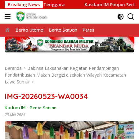
Langsung
ing Abadi Aceh Tenggara
Breaking News
Kasdam IM Pimpin Sertijab P
ke
konten
Beranda
Berita Utama
Berita Satuan
Persit
Beranda
Babinsa Laksanakan Kegiatan Pendampingan
Pendistribusian Makan Bergizi disekolah Wilayah Kecamatan
Lawe Sumur
IMG-20260523-WA0034
Kodam IM
-
Berita Satuan
23 Mei 2026