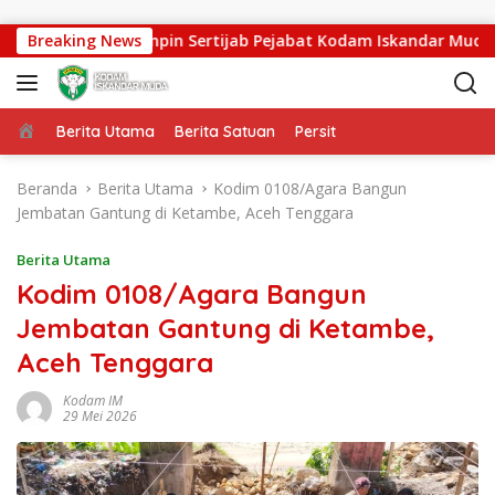
Langsung ke konten
asdam IM Pimpin Sertijab Pejabat Kodam Iskandar Muda
Breaking News
Beranda
Berita Utama
Berita Satuan
Persit
Beranda
Berita Utama
Kodim 0108/Agara Bangun
Jembatan Gantung di Ketambe, Aceh Tenggara
Berita Utama
Kodim 0108/Agara Bangun
Jembatan Gantung di Ketambe,
Aceh Tenggara
Kodam IM
29 Mei 2026