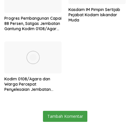
Kasdam IM Pimpin Sertijab
Pejabat Kodam Iskandar
Progres Pembangunan Capai
Muda
88 Persen, Satgas Jembatan
Gantung Kodim 0108/Agara
Percepat Akses Warga Ds.
Kuning Abadi Aceh Tenggara
Kodim 0108/Agara dan
Warga Percepat
Penyelesaian Jembatan
Gantung di Ds. Jambur
Mamang Aceh Tenggara
Tambah Komentar