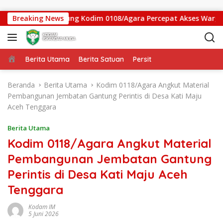
Langsung ke konten
batan Gantung Kodim 0108/Agara Percepat Akses Warga Ds. Ku
Breaking News
Beranda
Berita Utama
Berita Satuan
Persit
Beranda
Berita Utama
Kodim 0118/Agara Angkut Material
Pembangunan Jembatan Gantung Perintis di Desa Kati Maju
Aceh Tenggara
Berita Utama
Kodim 0118/Agara Angkut Material
Pembangunan Jembatan Gantung
Perintis di Desa Kati Maju Aceh
Tenggara
Kodam IM
5 Juni 2026