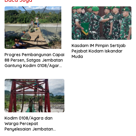
Kasdam IM Pimpin Sertijab
Pejabat Kodam Iskandar
Progres Pembangunan Capai
Muda
88 Persen, Satgas Jembatan
Gantung Kodim 0108/Agara
Percepat Akses Warga Ds.
Kuning Abadi Aceh Tenggara
Kodim 0108/Agara dan
Warga Percepat
Penyelesaian Jembatan
Gantung di Ds. Jambur