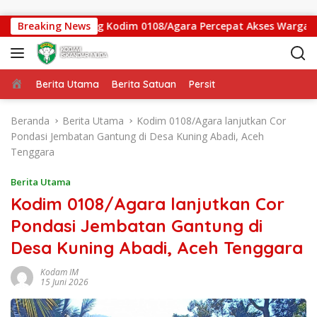
Langsung ke konten
atan Gantung Kodim 0108/Agara Percepat Akses Warga Ds. Kun
Breaking News
Beranda
Berita Utama
Berita Satuan
Persit
Beranda
Berita Utama
Kodim 0108/Agara lanjutkan Cor
Pondasi Jembatan Gantung di Desa Kuning Abadi, Aceh
Tenggara
Berita Utama
Kodim 0108/Agara lanjutkan Cor
Pondasi Jembatan Gantung di
Desa Kuning Abadi, Aceh Tenggara
Kodam IM
15 Juni 2026