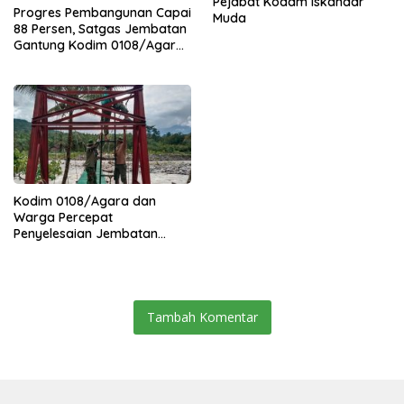
Pejabat Kodam Iskandar
Progres Pembangunan Capai
Muda
88 Persen, Satgas Jembatan
Gantung Kodim 0108/Agara
Percepat Akses Warga Ds.
Kuning Abadi Aceh Tenggara
Kodim 0108/Agara dan
Warga Percepat
Penyelesaian Jembatan
Gantung di Ds. Jambur
Mamang Aceh Tenggara
Tambah Komentar