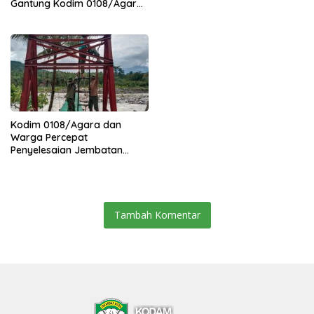
Gantung Kodim 0108/Agara
Percepat Akses Warga Ds.
Kuning Abadi Aceh Tenggara
Kodim 0108/Agara dan
Warga Percepat
Penyelesaian Jembatan
Gantung di Ds. Jambur
Mamang Aceh Tenggara
Tambah Komentar