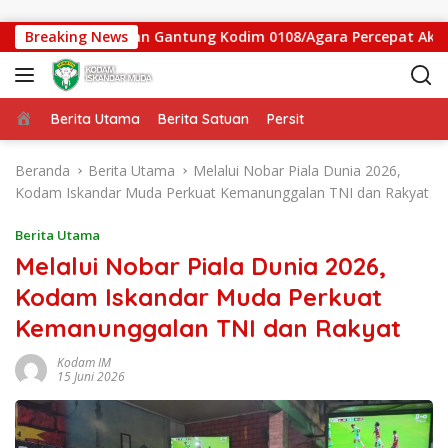
Langsung ke konten
tgas Jembatan Gantung Kodim 0108/Agara Percepat Akses Warg
Breaking News
Beranda
Berita Utama
Berita Satuan
Persit
Beranda
Berita Utama
Melalui Nobar Piala Dunia 2026,
Kodam Iskandar Muda Perkuat Kemanunggalan TNI dan Rakyat
Berita Utama
Melalui Nobar Piala Dunia 2026,
Kodam Iskandar Muda Perkuat
Kemanunggalan TNI dan Rakyat
Kodam IM
15 Juni 2026