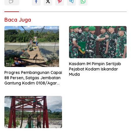
Baca Juga
Kasdam IM Pimpin Sertijab
Pejabat Kodam Iskandar
Progres Pembangunan Capai
Muda
88 Persen, Satgas Jembatan
Gantung Kodim 0108/Agara
Percepat Akses Warga Ds.
Kuning Abadi Aceh Tenggara