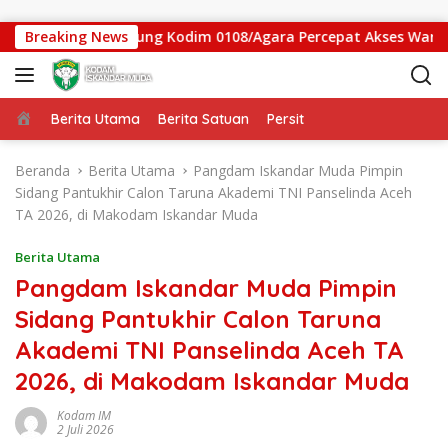
Langsung ke konten
mbatan Gantung Kodim 0108/Agara Percepat Akses Warga Ds. Ku
Breaking News
Beranda
Berita Utama
Berita Satuan
Persit
Beranda
Berita Utama
Pangdam Iskandar Muda Pimpin
Sidang Pantukhir Calon Taruna Akademi TNI Panselinda Aceh
TA 2026, di Makodam Iskandar Muda
Berita Utama
Pangdam Iskandar Muda Pimpin
Sidang Pantukhir Calon Taruna
Akademi TNI Panselinda Aceh TA
2026, di Makodam Iskandar Muda
Kodam IM
2 Juli 2026