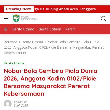
Langsung ke konten
pat Akses Warga Ds. Kuning Abadi Aceh Tenggara
Breaking News
Kas
Beranda
Berita Utama
Berita Satuan
Persit
Beranda
Berita Utama
Nobar Bola Gembira Piala Dunia
2026, Anggota Kodim 0102/Pidie Bersama Masyarakat Pererat
Kebersamaan
Berita Utama
Nobar Bola Gembira Piala Dunia
2026, Anggota Kodim 0102/Pidie
Bersama Masyarakat Pererat
Kebersamaan
Kodam IM
3 Juli 2026