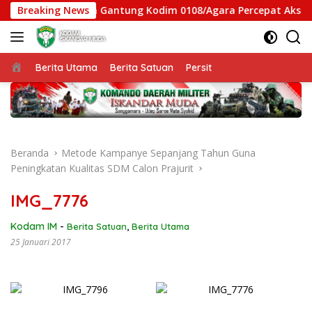
Langsung
atgas Jembatan Gantung Kodim 0108/Agara Percepat Akses War
Breaking News
ke
konten
Beranda
Berita Utama
Berita Satuan
Persit
Beranda
Metode Kampanye Sepanjang Tahun Guna
Peningkatan Kualitas SDM Calon Prajurit
IMG_7776
Kodam IM
-
Berita Satuan
,
Berita Utama
25 Januari 2017