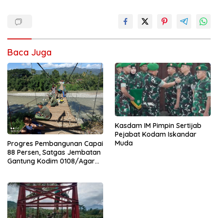
Baca Juga
Kasdam IM Pimpin Sertijab
Pejabat Kodam Iskandar
Muda
Progres Pembangunan Capai
88 Persen, Satgas Jembatan
Gantung Kodim 0108/Agara
Percepat Akses Warga Ds.
Kuning Abadi Aceh Tenggara