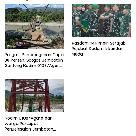
Kasdam IM Pimpin Sertijab
Pejabat Kodam Iskandar
Muda
Progres Pembangunan Capai
88 Persen, Satgas Jembatan
Gantung Kodim 0108/Agara
Percepat Akses Warga Ds.
Kuning Abadi Aceh Tenggara
Kodim 0108/Agara dan
Warga Percepat
Penyelesaian Jembatan
Gantung di Ds. Jambur