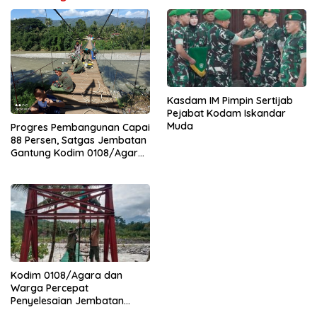
Kasdam IM Pimpin Sertijab
Pejabat Kodam Iskandar
Muda
Progres Pembangunan Capai
88 Persen, Satgas Jembatan
Gantung Kodim 0108/Agara
Percepat Akses Warga Ds.
Kuning Abadi Aceh Tenggara
Kodim 0108/Agara dan
Warga Percepat
Penyelesaian Jembatan
Gantung di Ds. Jambur