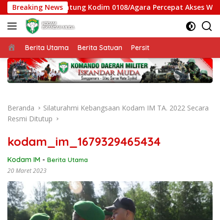
Langsung
Jembatan Gantung Kodim 0108/Agara Percepat Akses Warga Ds.
Breaking News
ke
konten
Beranda
Berita Utama
Berita Satuan
Persit
Beranda
Silaturahmi Kebangsaan Kodam IM TA. 2022 Secara
Resmi Ditutup
kodam_im_1679329465434
Kodam IM
-
Berita Utama
20 Maret 2023