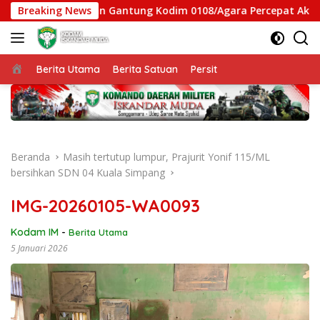
Langsung
atgas Jembatan Gantung Kodim 0108/Agara Percepat Akses Warg
Breaking News
ke
konten
Beranda
Berita Utama
Berita Satuan
Persit
Beranda
Masih tertutup lumpur, Prajurit Yonif 115/ML
bersihkan SDN 04 Kuala Simpang
IMG-20260105-WA0093
Kodam IM
-
Berita Utama
5 Januari 2026