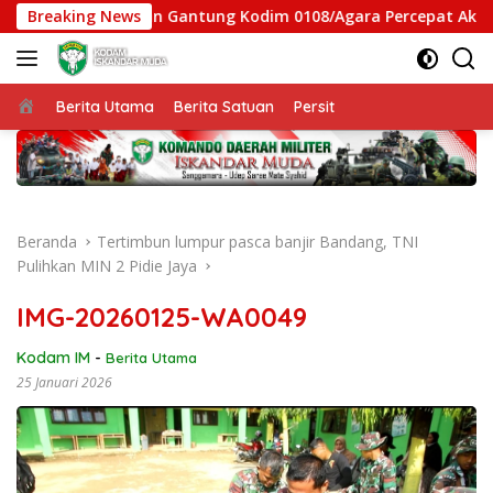
Langsung
atgas Jembatan Gantung Kodim 0108/Agara Percepat Akses War
Breaking News
ke
konten
Beranda
Berita Utama
Berita Satuan
Persit
Beranda
Tertimbun lumpur pasca banjir Bandang, TNI
Pulihkan MIN 2 Pidie Jaya
IMG-20260125-WA0049
Kodam IM
-
Berita Utama
25 Januari 2026