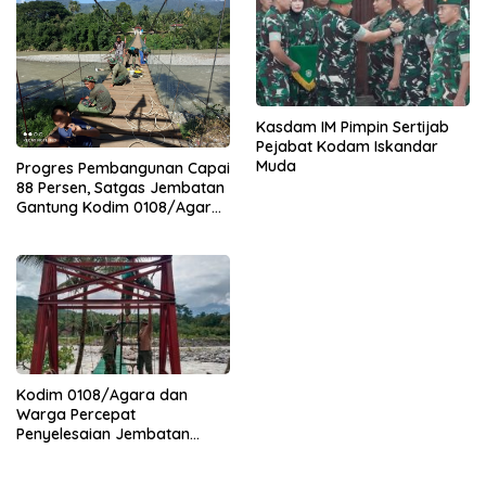
Kasdam IM Pimpin Sertijab
Pejabat Kodam Iskandar
Muda
Progres Pembangunan Capai
88 Persen, Satgas Jembatan
Gantung Kodim 0108/Agara
Percepat Akses Warga Ds.
Kuning Abadi Aceh Tenggara
Kodim 0108/Agara dan
Warga Percepat
Penyelesaian Jembatan
Gantung di Ds. Jambur
Mamang Aceh Tenggara